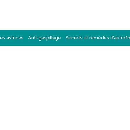
des astuces
Anti-gaspillage
Secrets et remèdes d'autrefo