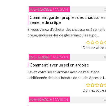
NETTOYAGE MAISON
28 février 2016
Comment garder propres des chaussures
semelle de crêpe
Si vous venez d'acheter des chaussures à semelle
crêpe, enduisez-les de glycérine puis saupo...
Donnez votre a
NETTOYAGE MAISON
28 février 2016
Comment laver un sol en ardoise
Lavez votre sol en ardoise avec de l'eau tiède,
additionnée de bicarbonate de soude. Après le l...
Donnez votre a
NETTOYAGE MAISON
28 février 2016