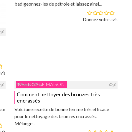
badigeonnez-les de pétrole et laissez ainsi...
Donnez votre avis
0
n
vis
NETTOYAGE MAISON
0
25 février 2016
0
Comment nettoyer des bronzes très
encrassés
our
Voici une recette de bonne femme très efficace
pour le nettoyage des bronzes encrassés.
Mélange...