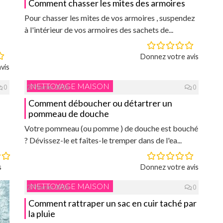
Comment chasser les mites des armoires
Pour chasser les mites de vos armoires , suspendez
à l'intérieur de vos armoires des sachets de...
Donnez votre avis
vis
NETTOYAGE MAISON
0
27 février 2016
0
Comment déboucher ou détartrer un
pommeau de douche
Votre pommeau (ou pomme ) de douche est bouché
? Dévissez-le et faîtes-le tremper dans de l'ea...
s
Donnez votre avis
NETTOYAGE MAISON
27 février 2016
0
Comment rattraper un sac en cuir taché par
la pluie