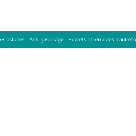
des astuces
Anti-gaspillage
Secrets et remèdes d'autrefo