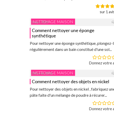
sur 1 avi
NETTOYAGE MAISON
1 mars 2016
Comment nettoyer une éponge
synthétique
Pour nettoyer une éponge synthétique, plongez-l
régulièrement dans un bain constitué d'une sol...
Donnez votre a
NETTOYAGE MAISON
28 février 2016
Comment nettoyer des objets en nickel
Pour nettoyer des objets en nickel , fabriquez un
pâte faite d'un mélange de poudre à récurer...
Donnez votre a