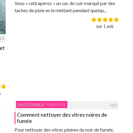
Vous « rattraperez » un sac de cuir marqué par des
taches de pluie en le mettant pendant quelqu...
sur 1 avis
0
 et
s
NETTOYAGE MAISON
26 février 2016
0
Comment nettoyer des vitres noires de
fumée
Pour nettoyer des vitres pleines du noir de fumée,