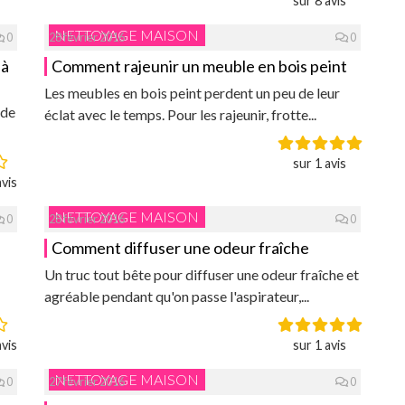
sur 8 avis
NETTOYAGE MAISON
0
28 février 2016
0
 à
Comment rajeunir un meuble en bois peint
Les meubles en bois peint perdent un peu de leur
 de
éclat avec le temps. Pour les rajeunir, frotte...
sur 1 avis
vis
NETTOYAGE MAISON
0
28 février 2016
0
Comment diffuser une odeur fraîche
Un truc tout bête pour diffuser une odeur fraîche et
agréable pendant qu'on passe l'aspirateur,...
vis
sur 1 avis
NETTOYAGE MAISON
0
27 février 2016
0