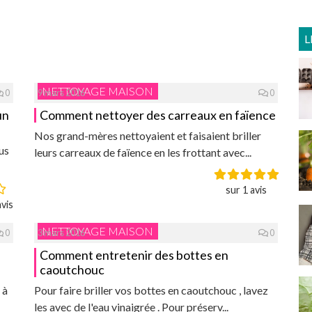
L
NETTOYAGE MAISON
0
9 mars 2016
0
un
Comment nettoyer des carreaux en faïence
Nos grand-mères nettoyaient et faisaient briller
us
leurs carreaux de faïence en les frottant avec...
sur 1 avis
vis
NETTOYAGE MAISON
0
3 mars 2016
0
Comment entretenir des bottes en
caoutchouc
 à
Pour faire briller vos bottes en caoutchouc , lavez
les avec de l'eau vinaigrée . Pour préserv...