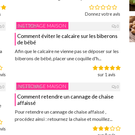
s
Donnez votre avis
NETTOYAGE MAISON
0
1 mars 2016
0
Comment éviter le calcaire sur les biberons
de bébé
a
Afin que le calcaire ne vienne pas se déposer sur les
biberons de bébé, placer une coquille d'h...
vis
sur 1 avis
NETTOYAGE MAISON
0
28 février 2016
0
Comment retendre un cannage de chaise
affaissé
e
Pour retendre un cannage de chaise affaissé ,
procédez ainsi : retournez la chaise et mouillez...
vis