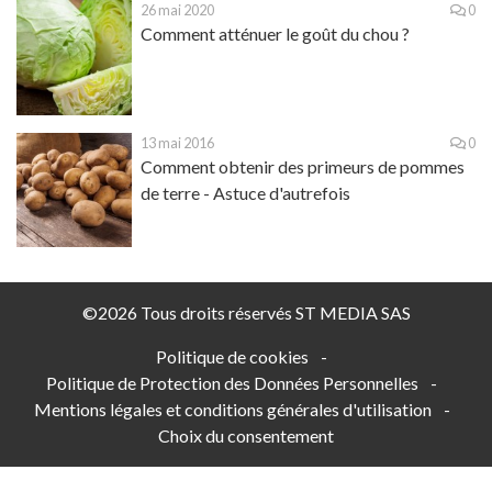
26 mai 2020
0
Comment atténuer le goût du chou ?
13 mai 2016
0
Comment obtenir des primeurs de pommes
de terre - Astuce d'autrefois
©2026 Tous droits réservés ST MEDIA SAS
Politique de cookies
-
Politique de Protection des Données Personnelles
-
Mentions légales et conditions générales d'utilisation
-
Choix du consentement